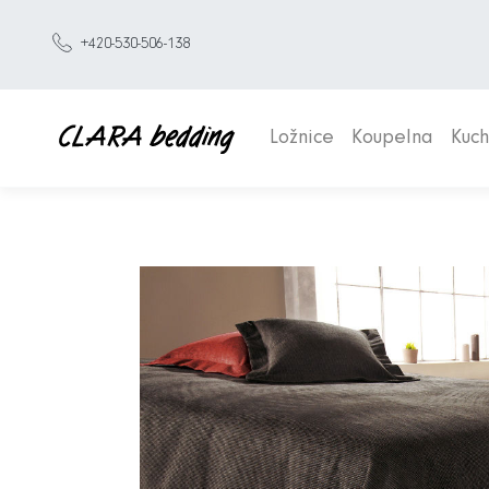
+420-530-506-138
Ložnice
Koupelna
Kuc