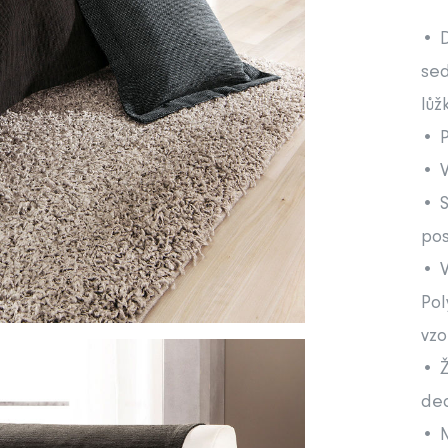
• D
sed
lůž
• P
• V
• S
pos
• V
Pol
vzo
• Ž
de
• M