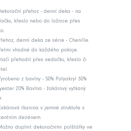
ekorační přehoz - denní deka - na
ačku, křeslo nebo do ložnice přes
ko.
řehoz, denní deka ze série - Chenille.
elmi vhodné do každého pokoje.
tačí přehodit přes sedačku, křeslo či
tel.
yrobeno z bavlny - 50% Polyakryl 30%
yester 20% Bavlna - žakárový vytkaný
r.
akárová tkanina v jemné struktuře s
centním dezénem.
ožno doplnit dekoračními polštářky ve