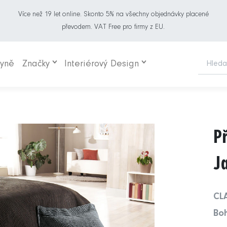
Více než 19 let online. Skonto 5% na všechny objednávky placené
převodem. VAT Free pro firmy z EU.
hyně
Značky
Interiérový Design
P
J
CL
Boh