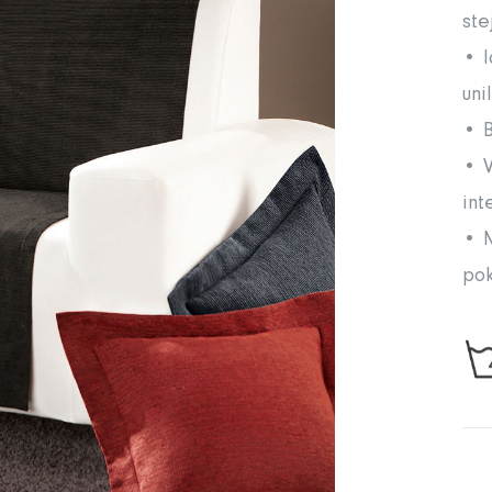
ste
• I
uni
• B
• V
int
• M
pok