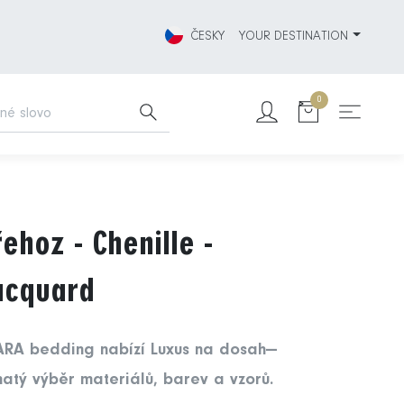
ČESKY
YOUR DESTINATION
0
řehoz - Chenille -
acquard
ARA bedding nabízí Luxus na dosah—
atý výběr materiálů, barev a vzorů.