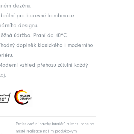
jném dezénu.
deální pro barevné kombinace
liárního designu.
ěžná údržba. Praní do 40°C.
hodný doplněk klasického i moderního
eriéru.
oderní vzhled přehozu zútulní každý
oj.
Profesionální návrhy interiérů a konzultace na
místě realizace našim produktovým