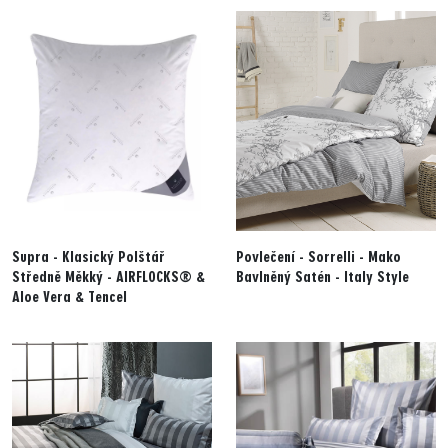
Supra - Klasický Polštář
Povlečení - Sorrelli - Mako
Středně Měkký - AIRFLOCKS® &
Bavlněný Satén - Italy Style
Aloe Vera & Tencel