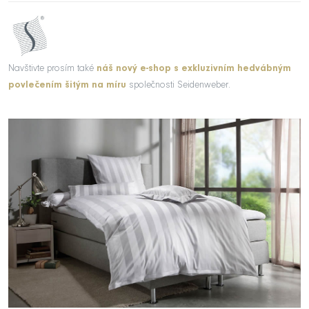
Navštivte prosím také
náš nový e-shop s exkluzivním hedvábným
povlečením šitým na míru
společnosti Seidenweber.