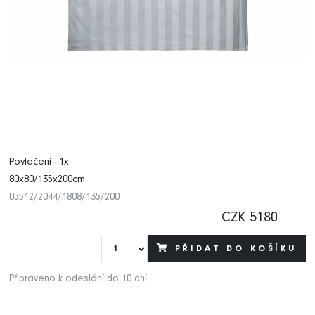
Povlečení - 1x
80x80/135x200cm
05512/2044/1808/135/200
CZK 5180
PŘIDAT DO KOŠÍKU
Připraveno k odeslání do 10 dní