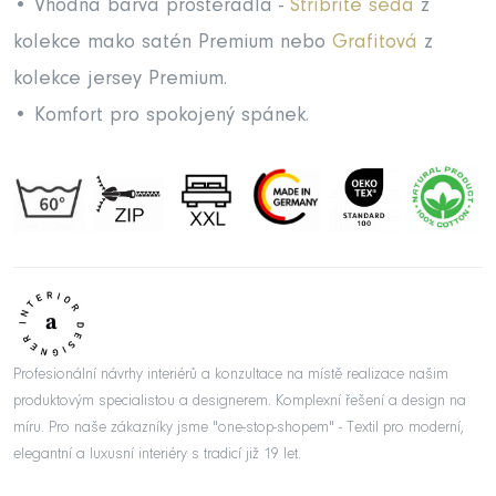
• Vhodná barva prostěradla -
Stříbřitě šedá
z
kolekce mako satén Premium nebo
Grafitová
z
kolekce jersey Premium.
• Komfort pro spokojený spánek.
Profesionální návrhy interiérů a konzultace na místě realizace našim
produktovým specialistou a designerem. Komplexní řešení a design na
míru. Pro naše zákazníky jsme "one-stop-shopem" - Textil pro moderní,
elegantní a luxusní interiéry s tradicí již 19 let.