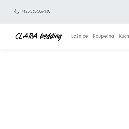
+420-530-506-138
Ložnice
Koupelna
Kuc