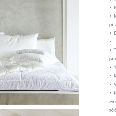
• F
• K
při
• 
• T
• T
pro
• 1
• K
• V
• 
zvo
sáč