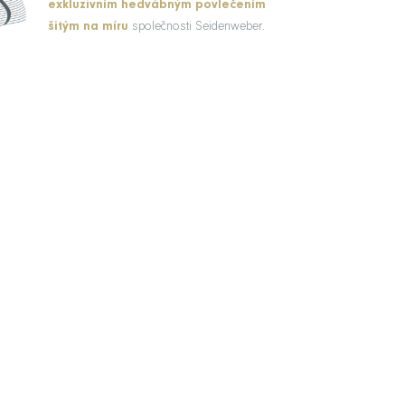
exkluzivním hedvábným povlečením
šitým na míru
společnosti Seidenweber.