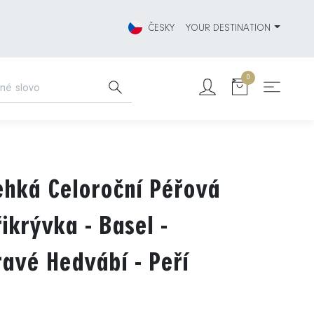
ČESKY
YOUR DESTINATION
0
ehká Celoroční Péřová
řikrývka - Basel -
ravé Hedvábí - Peří