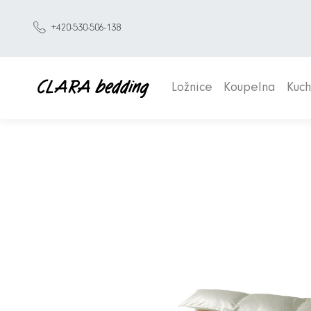
+420-530-506-138
Ložnice
Koupelna
Kuc