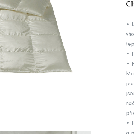
• L
vho
tep
• P
• N
Maz
pos
jso
nač
pří
• P
a p