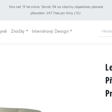
Více než 19 let online. Skonto 5% na všechny objednávky placené
převodem. VAT Free pro firmy z EU.
hyně
Značky
Interiérový Design
L
P
P