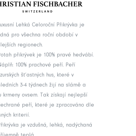
uxusní Lehká Celoroční Přikrývka je
dná pro všechna roční období v
lejších regionech.
otah přikrývek je 100% pravé hedvábí.
áplň: 100% prachové peří. Peří
urských šťastných hus, které v
ledních 3-4 týdnech žijí na slámě a
u krmeny ovsem. Tak získají nejlepší
echrané peří, které je zpracováno dle
sných kriterií.
řikrývka je vzdušná, lehká, nadýchaná
říjemně teplá.