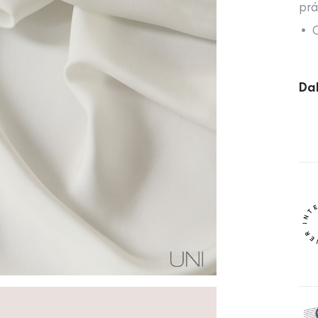
prá
• O
Dal