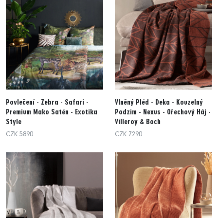
Povlečení - Zebra - Safari -
Vlněný Pléd - Deka - Kouzelný
Premium Mako Satén - Exotika
Podzim - Nexus - Ořechový Háj -
Style
Villeroy & Boch
CZK 5890
CZK 7290