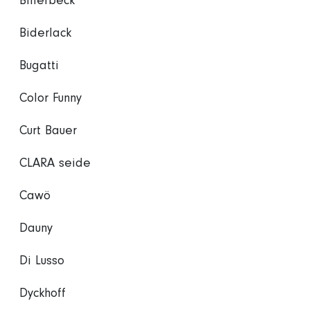
Billerbeck
Biderlack
Bugatti
Color Funny
Curt Bauer
CLARA seide
Cawö
Dauny
Di Lusso
Dyckhoff