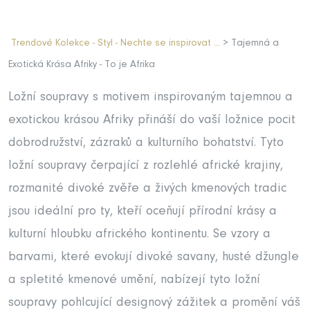
Trendové Kolekce - Styl - Nechte se inspirovat ...
> Tajemná a
Exotická Krása Afriky - To je Afrika
Ložní soupravy s motivem inspirovaným tajemnou a
exotickou krásou Afriky přináší do vaší ložnice pocit
dobrodružství, zázraků a kulturního bohatství. Tyto
ložní soupravy čerpající z rozlehlé africké krajiny,
rozmanité divoké zvěře a živých kmenových tradic
jsou ideální pro ty, kteří oceňují přírodní krásy a
kulturní hloubku afrického kontinentu. Se vzory a
barvami, které evokují divoké savany, husté džungle
a spletité kmenové umění, nabízejí tyto ložní
soupravy pohlcující designový zážitek a promění váš