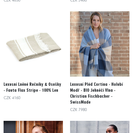
CZK 4630
CZK 5460
Luxusní Lněné Ručníky & Osušky
Luxusní Pléd Cortina - Holubí
- Fauta Flax Stripe - 100% Len
Modř - BIO Jehněčí Vlna -
Christian Fischbacher -
CZK 4160
SwissMade
CZK 7980