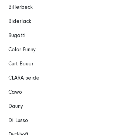
Billerbeck
Biderlack
Bugatti
Color Funny
Curt Bauer
CLARA seide
Cawö
Dauny
Di Lusso
Dyckhoff