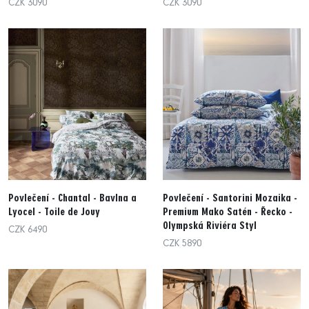
CZK 3090
CZK 3090
Povlečení - Chantal - Bavlna a
Povlečení - Santorini Mozaika -
Lyocel - Toile de Jouy
Premium Mako Satén - Řecko -
Olympská Riviéra Styl
CZK 6490
CZK 5890