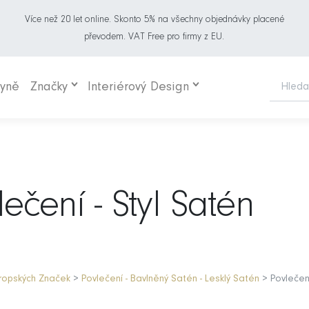
Více než 20 let online. Skonto 5% na všechny objednávky placené
převodem. VAT Free pro firmy z EU.
hyně
Značky
Interiérový Design
ečení - Styl Satén
vropských Značek
>
Povlečení - Bavlněný Satén - Lesklý Satén
> Povlečení