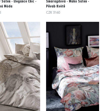
 Satén - Elegance Chic -
Smaragdová - Mako Satén -
lná Móda
Půvab Květů
0
CZK 3160