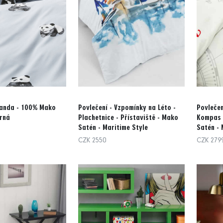
Panda - 100% Mako
Povlečení - Vzpomínky na Léto -
Povlečen
brná
Plachetnice - Přístaviště - Mako
Kompas -
Satén - Maritime Style
Satén - 
CZK 2550
CZK 279