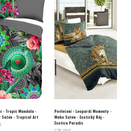
í - Tropic Mandala -
Povlečení - Leopardí Momenty -
 Satén - Tropical Art
Mako Satén - Exotický Ráj -
Exotica Paradis
0
CZK 2550