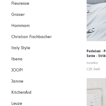
Fleuresse
Graser
Hammam
Christian Fischbacher
Italy Style
Povlečení - 
Satén - Stří
Ibena
novinka
CZK 3460
JOOP!
Janine
KitchenAid
Leuze