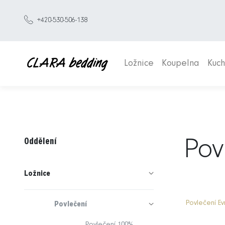
+420-530-506-138
Ložnice
Koupelna
Kuc
Oddělení
Povl
Ložnice
Povlečení E
Povlečení
Povlečení 100%