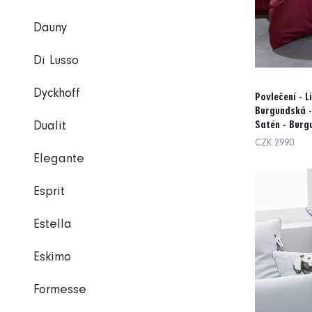
Dauny
Di Lusso
Dyckhoff
Povlečení - Li
Burgundská 
Satén - Burg
Dualit
CZK 2990
Elegante
Esprit
Estella
Eskimo
Formesse