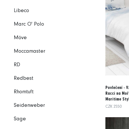
Libeco
Marc O' Polo
Möve
Moccamaster
RD
Redbest
Povlečení - 
Rhomtuft
Racci na Moř
Maritime Sty
Seidenweber
CZK 2550
Sage