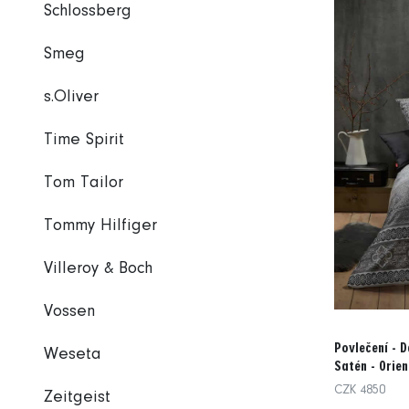
Schlossberg
Smeg
s.Oliver
Time Spirit
Tom Tailor
Tommy Hilfiger
Villeroy & Boch
Vossen
Povlečení - 
Weseta
Satén - Orie
CZK 4850
Zeitgeist