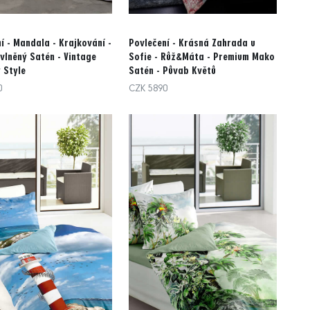
í - Mandala - Krajkování -
Povlečení - Krásná Zahrada u
lněný Satén - Vintage
Sofie - Růž&Máta - Premium Mako
 Style
Satén - Půvab Květů
0
CZK 5890