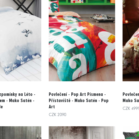
Vzpomínky na Léto -
Povlečení - Pop Art Písmena -
Povlečen
em - Mako Satén -
Přístaviště - Mako Satén - Pop
Mako Sa
le
Art
CZK 499
CZK 2090