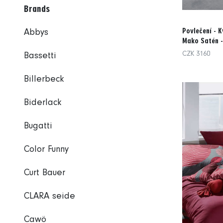
Brands
Povlečení - K
Abbys
Mako Satén -
CZK 3160
Bassetti
Billerbeck
Biderlack
Bugatti
Color Funny
Curt Bauer
CLARA seide
Cawö