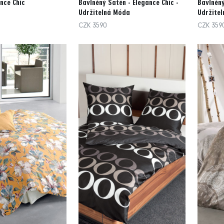
nce Chic
Bavlněný Satén - Elegance Chic -
Bavlněný
Udržitelná Móda
Udržite
CZK 3590
CZK 359