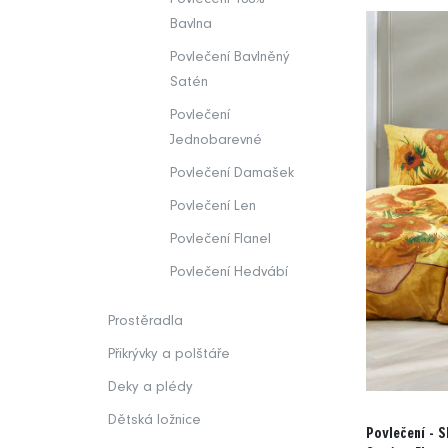
Bavlna
Povlečení Bavlněný
Satén
Povlečení
Jednobarevné
Povlečení Damašek
Povlečení Len
Povlečení Flanel
Povlečení Hedvábí
Prostěradla
Přikrývky a polštáře
Deky a plédy
Dětská ložnice
Povlečení - S