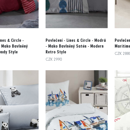
nes & Circle -
Povlečení - Lines & Circle - Modrá
Povlečen
- Mako Bavlněný
- Mako Bavlněný Satén - Modern
Maritime
undy Style
Retro Style
CZK 288
CZK 2990