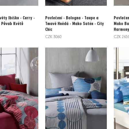
věty Ibišku - Curry -
Povlečení - Bologna - Taupe a
Povlečen
 Půvab Květů
Tmavě Hnědá - Mako Satén - City
Mako Bav
Chic
Harmony
CZK 3060
CZK 265