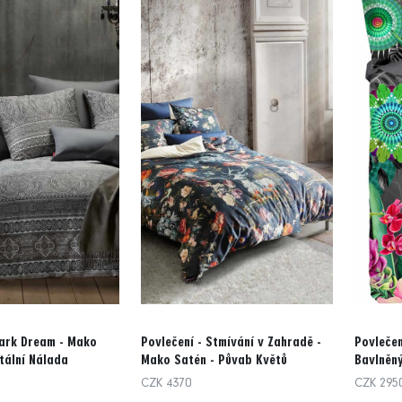
Dark Dream - Mako
Povlečení - Stmívání v Zahradě -
Povlečen
ntální Nálada
Mako Satén - Půvab Květů
Bavlněný
CZK 4370
CZK 295