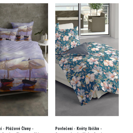
í - Plážové Čluny -
Povlečení - Květy Ibišku -