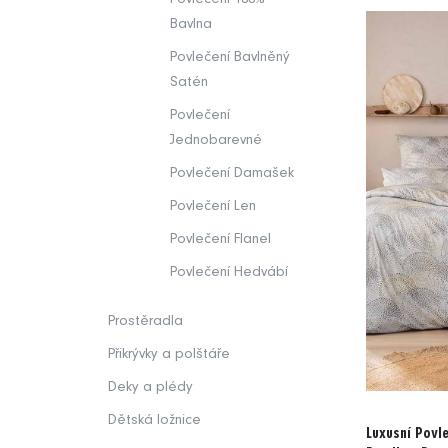
Bavlna
Povlečení Bavlněný
Satén
Povlečení
Jednobarevné
Povlečení Damašek
Povlečení Len
Povlečení Flanel
Povlečení Hedvábí
Prostěradla
Přikrývky a polštáře
Deky a plédy
Dětská ložnice
Luxusní Povle