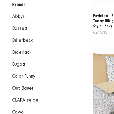
Brands
Povlečení - S
Abbys
Tommy Hilfige
Style - Navy
Bassetti
CZK 5790
Billerbeck
Biderlack
Bugatti
Color Funny
Curt Bauer
CLARA seide
Cawö