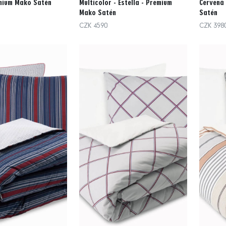
emium Mako Satén
Multicolor - Estella - Premium
Červená 
Mako Satén
Satén
CZK 4590
CZK 398