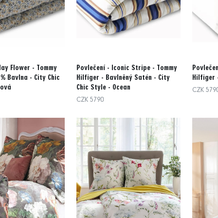
Play Flower - Tommy
Povlečení - Iconic Stripe - Tommy
Povlečen
0% Bavlna - City Chic
Hilfiger - Bavlněný Satén - City
Hilfiger 
lová
Chic Style - Ocean
CZK 579
CZK 5790