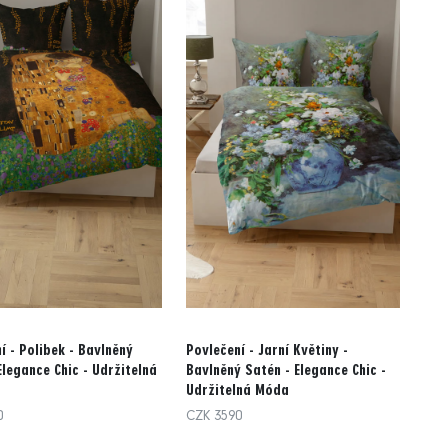
í - Polibek - Bavlněný
Povlečení - Jarní Květiny -
Elegance Chic - Udržitelná
Bavlněný Satén - Elegance Chic -
Udržitelná Móda
0
CZK 3590