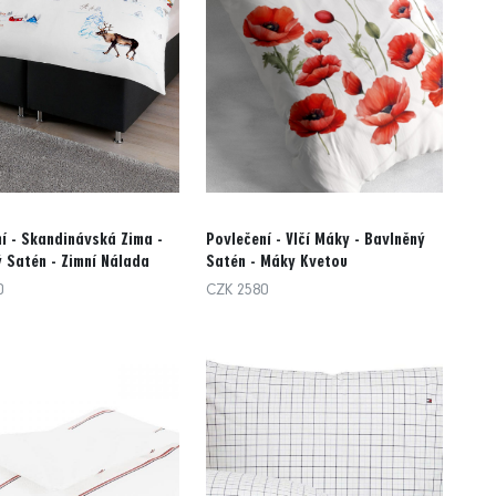
í - Skandinávská Zima -
Povlečení - Vlčí Máky - Bavlněný
 Satén - Zimní Nálada
Satén - Máky Kvetou
0
CZK 2580