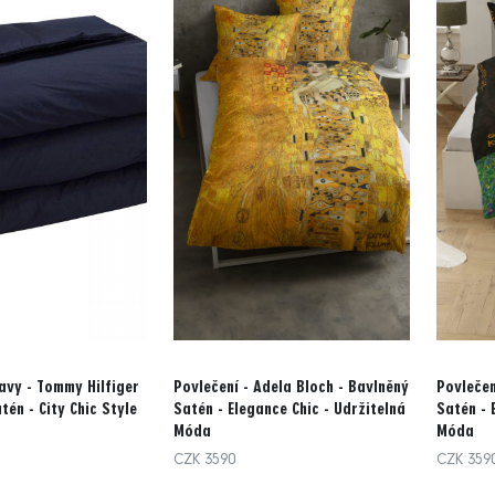
avy - Tommy Hilfiger
Povlečení - Adela Bloch - Bavlněný
Povlečen
tén - City Chic Style
Satén - Elegance Chic - Udržitelná
Satén - 
Móda
Móda
CZK 3590
CZK 359