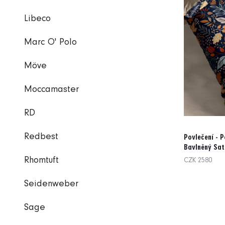
Libeco
Marc O' Polo
Möve
Moccamaster
RD
Redbest
Povlečení - P
Bavlněný Sat
Rhomtuft
CZK 2580
Seidenweber
Sage