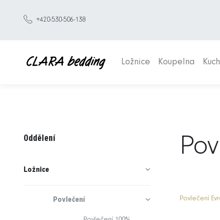
+420-530-506-138
Ložnice
Koupelna
Kuc
Oddělení
Povl
Ložnice
Povlečení Ev
Povlečení
Povlečení 100%