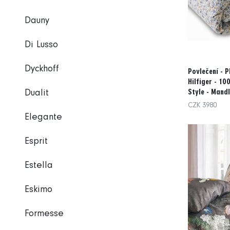
Dauny
Di Lusso
Dyckhoff
Povlečení - 
Hilfiger - 10
Style - Mand
Dualit
CZK 3980
Elegante
Esprit
Estella
Eskimo
Formesse