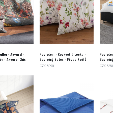
alba - Akvarel -
Povlečení - Rozkvetlá Louka -
Povlečen
én - Akvarel Chic
Bavlněný Satén - Půvab Květů
Bavlněný
CZK 3090
CZK 365