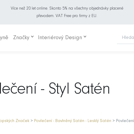
Více než 20 let online. Skonto 5% na všechny objednávky placené
převodem. VAT Free pro firmy z EU.
hyně
Značky
Interiérový Design
ečení - Styl Satén
ropských Značek
>
Povlečení - Bavlněný Satén - Lesklý Satén
> Povlečení 