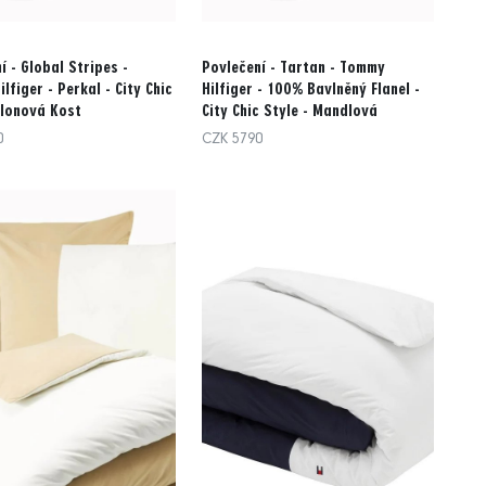
í - Global Stripes -
Povlečení - Tartan - Tommy
lfiger - Perkal - City Chic
Hilfiger - 100% Bavlněný Flanel -
Slonová Kost
City Chic Style - Mandlová
0
CZK 5790