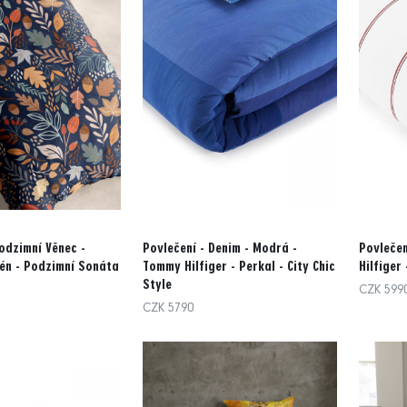
odzimní Věnec -
Povlečení - Denim - Modrá -
Povlečen
én - Podzimní Sonáta
Tommy Hilfiger - Perkal - City Chic
Hilfiger 
Style
CZK 599
CZK 5790