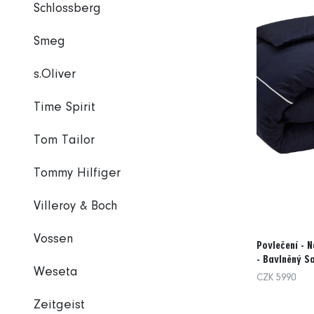
Schlossberg
Smeg
s.Oliver
Time Spirit
Tom Tailor
Tommy Hilfiger
Villeroy & Boch
Vossen
Povlečení - N
- Bavlněný Sa
Weseta
CZK 5990
Zeitgeist