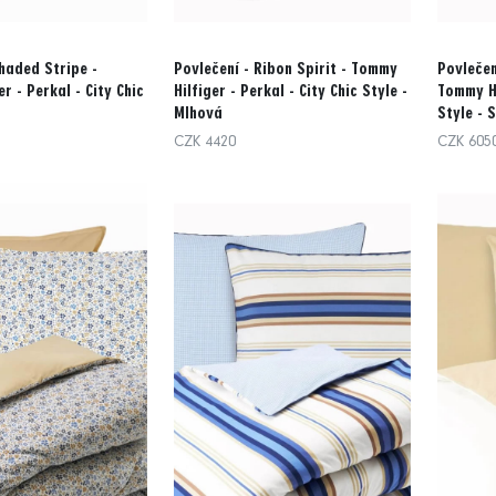
haded Stripe -
Povlečení - Ribon Spirit - Tommy
Povlečen
r - Perkal - City Chic
Hilfiger - Perkal - City Chic Style -
Tommy Hi
Mlhová
Style - 
CZK 4420
CZK 605