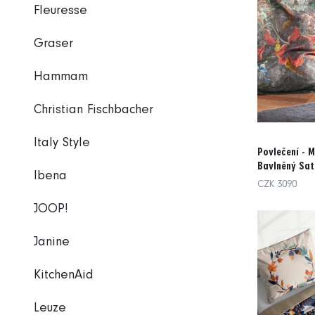
Fleuresse
Graser
Hammam
Christian Fischbacher
Italy Style
Povlečení - M
Bavlněný Sat
Ibena
CZK 3090
JOOP!
Janine
KitchenAid
Leuze