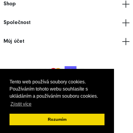
Shop
Společnost
Můj účet
Tento web používá soubory cookies.
Tento web používá soubory cookies.
Používáním tohoto webu souhlasíte s
Používáním tohoto webu souhlasíte s
ukládáním a používáním souboru cookies.
ukládáním a používáním souboru cookies.
© 2005
- 2026 Imakdynamic UK Limited.
Zjistit více
Zjistit více
Všechna práva vyhrazena.
Rozumím
Rozumím
VŠEOBECNÉ OBCHODNÍ PODMÍNKY
ZÁSADY OCHRANY OSOBNÍCH ÚDAJŮ
IMPRINT