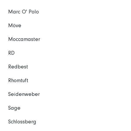
Marc O' Polo
Möve
Moccamaster
RD
Redbest
Rhomtuft
Seidenweber
Sage
Schlossberg