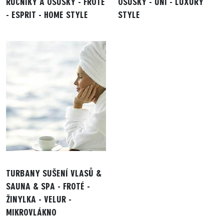
RUČNÍKY A OSUŠKY - FROTÉ
OSUŠKY - UNI - LUXURY
- ESPRIT - HOME STYLE
STYLE
TURBANY SUŠENÍ VLASŮ &
SAUNA & SPA - FROTÉ -
ŽINYLKA - VELUR -
MIKROVLÁKNO