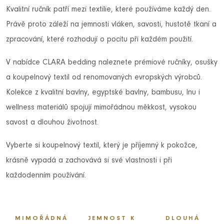
Kvalitní ručník patří mezi textilie, které používáme každý den.
Právě proto záleží na jemnosti vláken, savosti, hustotě tkaní a
zpracování, které rozhodují o pocitu při každém použití.
V nabídce CLARA bedding naleznete prémiové ručníky, osušky
a koupelnový textil od renomovaných evropských výrobců.
Kolekce z kvalitní bavlny, egyptské bavlny, bambusu, lnu i
wellness materiálů spojují mimořádnou měkkost, vysokou
savost a dlouhou životnost.
Vyberte si koupelnový textil, který je příjemný k pokožce,
krásně vypadá a zachovává si své vlastnosti i při
každodenním používání.
MIMOŘÁDNÁ
JEMNOST K
DLOUHÁ