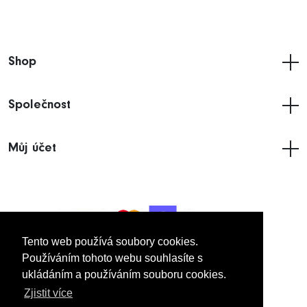
Shop
Společnost
Můj účet
Tento web používá soubory cookies.
Tento web používá soubory cookies.
Používáním tohoto webu souhlasíte s
Používáním tohoto webu souhlasíte s
ukládáním a používáním souboru cookies.
ukládáním a používáním souboru cookies.
© 2005
- 2026 Imakdynamic UK Limited.
Zjistit více
Zjistit více
Všechna práva vyhrazena.