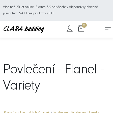
Více než 20 let online. Skonto 5% na všechny objednávky placené
převodem. VAT Free pro firmy z EU.
0
Povlečení - Flanel -
Variety
Povlečení Evropských Značek
>
Povlečení - Povlečení Flanel -