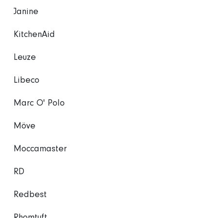
Janine
KitchenAid
Leuze
Libeco
Marc O' Polo
Möve
Moccamaster
RD
Redbest
Rhomtuft