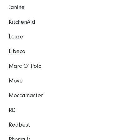
Janine
KitchenAid
Leuze
Libeco
Marc O' Polo
Möve
Moccamaster
RD
Redbest
Rhomtuft