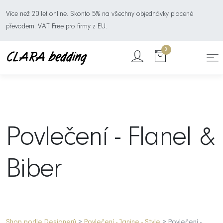
Více než 20 let online. Skonto 5% na všechny objednávky placené
převodem. VAT Free pro firmy z EU.
0
Povlečení - Flanel &
Biber
Shop podle Designerů
>
Povlečení - Janine - Style
> Povlečení -