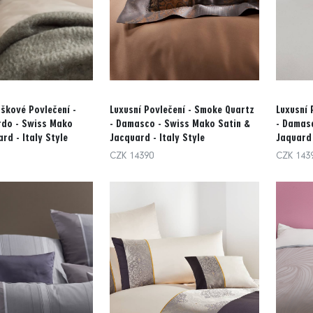
škové Povlečení -
Luxusní Povlečení - Smoke Quartz
Luxusní 
rdo - Swiss Mako
- Damasco - Swiss Mako Satin &
- Damas
rd - Italy Style
Jacquard - Italy Style
Jaquard 
CZK 14390
CZK 143