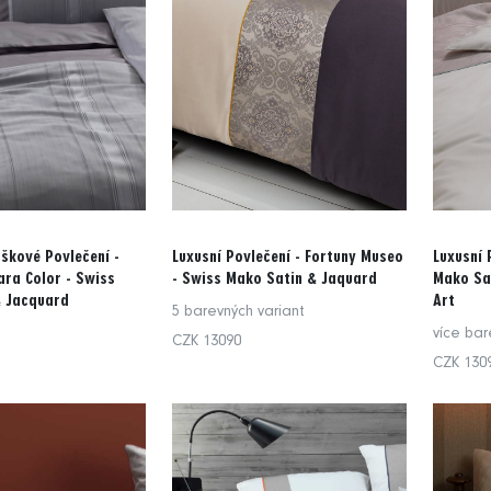
škové Povlečení -
Luxusní Povlečení - Fortuny Museo
Luxusní 
ara Color - Swiss
- Swiss Mako Satin & Jaquard
Mako Sa
& Jacquard
Art
5 barevných variant
více bar
CZK 13090
CZK 130