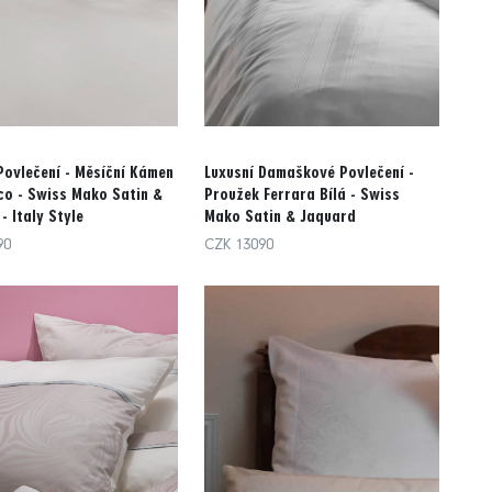
Povlečení - Měsíční Kámen
Luxusní Damaškové Povlečení -
co - Swiss Mako Satin &
Proužek Ferrara Bílá - Swiss
- Italy Style
Mako Satin & Jaquard
90
CZK 13090