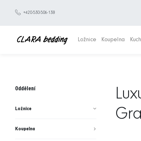
+420-530-506-138
Ložnice
Koupelna
Kuc
Oddělení
Lux
Gra
Ložnice
Koupelna