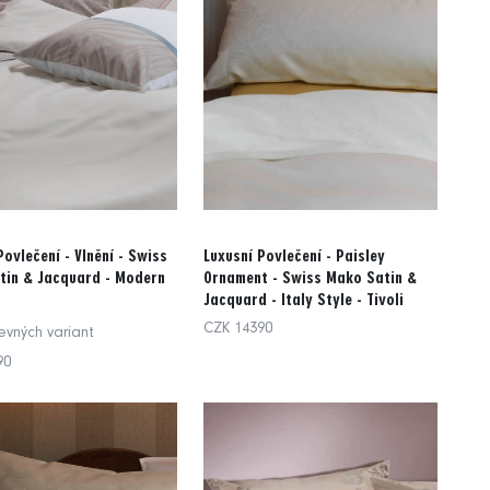
Povlečení - Vlnění - Swiss
Luxusní Povlečení - Paisley
tin & Jacquard - Modern
Ornament - Swiss Mako Satin &
Jacquard - Italy Style - Tivoli
CZK 14390
evných variant
90