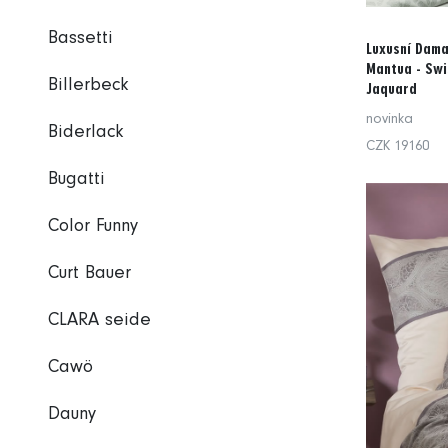
Bassetti
Luxusní Dama
Mantua - Swi
Billerbeck
Jaquard
novinka
Biderlack
CZK 19160
Bugatti
Color Funny
Curt Bauer
CLARA seide
Cawö
Dauny