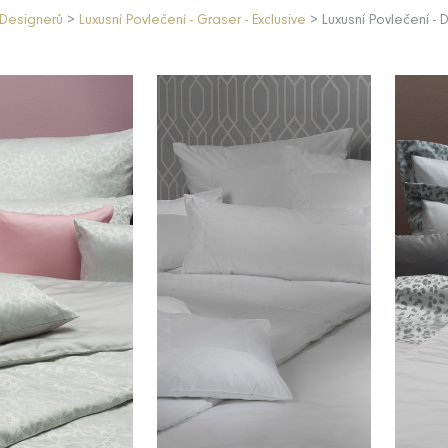
Designerů
>
Luxusní Povlečení - Graser - Exclusive
> Luxusní Povlečení - 