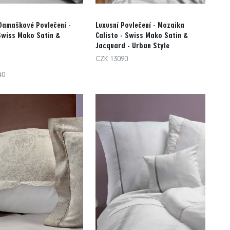
Damaškové Povlečení -
Luxusní Povlečení - Mozaika
Swiss Mako Satin &
Calisto - Swiss Mako Satin &
Jacquard - Urban Style
CZK 13090
40