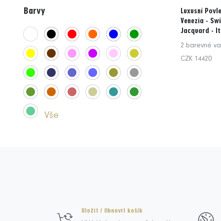
Barvy
Luxusní Povle
Venezia - Sw
Jacquard - It
2 barevné va
CZK 14420
Vše
Uložit / Obnovit košík