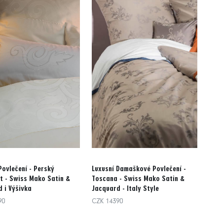
Povlečení - Perský
Luxusní Damaškové Povlečení -
t - Swiss Mako Satin &
Toscana - Swiss Mako Satin &
 i Výšivka
Jacquard - Italy Style
90
CZK 14390