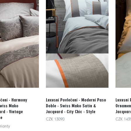
ečení - Harmony
Luxusní Povlečení - Moderní Paso
Luxusní 
Swiss Mako
Doble - Swiss Mako Satin &
Ornamen
rd - Vintage
Jacquard - City Chic - Style
Jacquard
le
CZK 13090
CZK 143
rianty