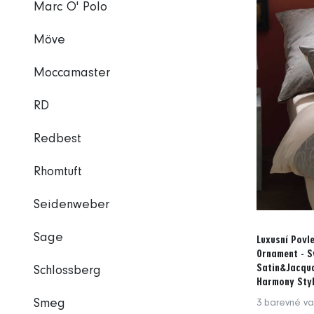
Marc O' Polo
Möve
Moccamaster
RD
Redbest
Rhomtuft
Seidenweber
Sage
Luxusní Povl
Ornament - 
Satin&Jacqua
Schlossberg
Harmony Sty
Smeg
3 barevné va