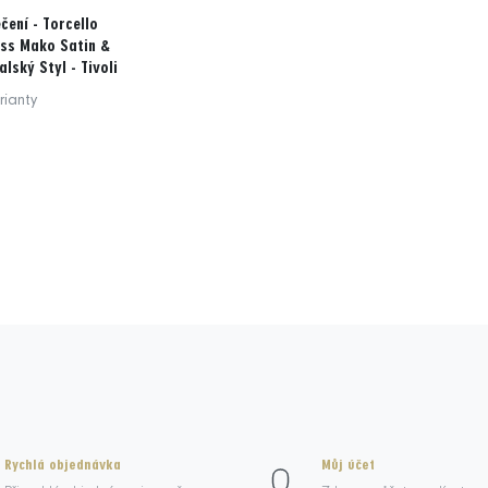
čení - Torcello
iss Mako Satin &
alský Styl - Tivoli
rianty
Rychlá objednávka
Můj účet