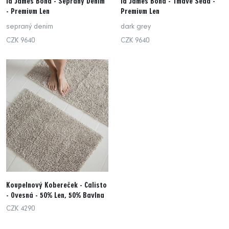
la James Bond - Sepraný Denim
la James Bond - Tmavě Šedá -
- Premium Len
Premium Len
sepraný denim
dark grey
CZK 9640
CZK 9640
Koupelnový Kobereček - Calisto
- Ovesná - 50% Len, 50% Bavlna
CZK 4290