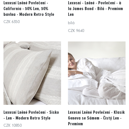
Luxusní Lněné Povlečení -
Luxusní - Lněné - Povlečení - à
California - 50% Len, 50%
la James Bond - Bílá - Premium
bavlna - Modern Retro Style
Len
CZK 6350
bílá
CZK 9640
Luxusní Lněné Povlečení - Sisko
Luxusní Lněné Povlečení - Klasik
- Len - Modern Retro Style
Geneva se Sámem - Čistý Len -
Premium
CZK 10850