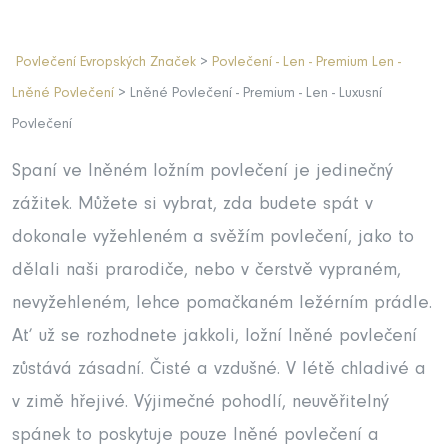
Povlečení Evropských Značek
>
Povlečení - Len - Premium Len -
Lněné Povlečení
> Lněné Povlečení - Premium - Len - Luxusní
Povlečení
Spaní ve lněném ložním povlečení je jedinečný
zážitek. Můžete si vybrat, zda budete spát v
dokonale vyžehleném a svěžím povlečení, jako to
dělali naši prarodiče, nebo v čerstvě vypraném,
nevyžehleném, lehce pomačkaném ležérním prádle.
Ať už se rozhodnete jakkoli, ložní lněné povlečení
zůstává zásadní. Čisté a vzdušné. V létě chladivé a
v zimě hřejivé. Výjimečné pohodlí, neuvěřitelný
spánek to poskytuje pouze lněné povlečení a