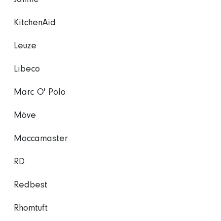
KitchenAid
Leuze
Libeco
Marc O' Polo
Möve
Moccamaster
RD
Redbest
Rhomtuft