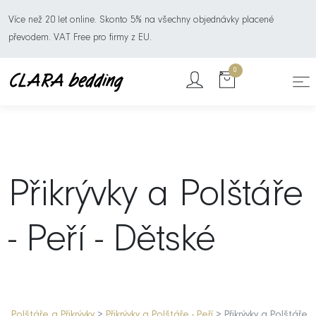
Více než 20 let online. Skonto 5% na všechny objednávky placené
převodem. VAT Free pro firmy z EU.
0
Přikrývky a Polštáře
- Peří - Dětské
Polštáře a Přikrývky
>
Přikrývky a Polštáře - Peří
> Přikrývky a Polštáře