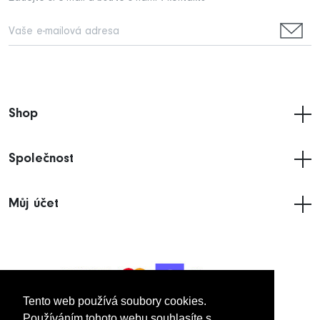
Shop
Společnost
Můj účet
Tento web používá soubory cookies.
Tento web používá soubory cookies.
Používáním tohoto webu souhlasíte s
Používáním tohoto webu souhlasíte s