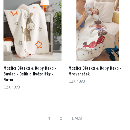
Mazlící Dětská & Baby Deka -
Mazlící Dětská & Baby Deka -
Bavlna - Oslík a Hvězdičky -
Mraveneček
Natur
CZK 1090
CZK 1090
1
2
DALŠÍ