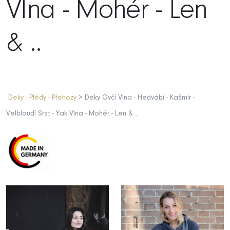
Vlna - Mohér - Len
& ..
Deky - Plédy - Přehozy
> Deky Ovčí Vlna - Hedvábí - Kašmír -
Velbloudí Srst - Yak Vlna - Mohér - Len & ..