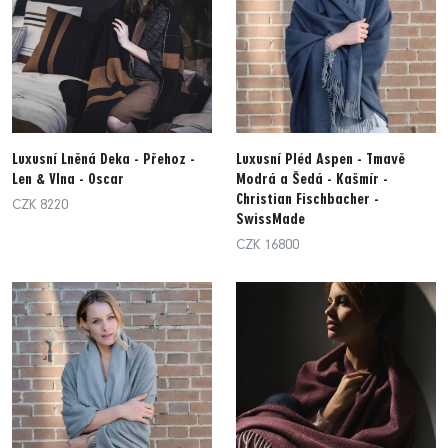
Luxusní Lněná Deka - Přehoz -
Luxusní Pléd Aspen - Tmavě
Len & Vlna - Oscar
Modrá a Šedá - Kašmír -
Christian Fischbacher -
CZK 8220
SwissMade
CZK 16800