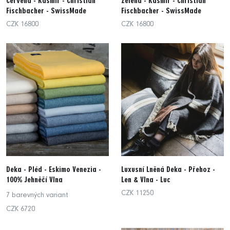
Červená - Kašmír - Christian
Zelená - Kašmír - Christian
Fischbacher - SwissMade
Fischbacher - SwissMade
CZK 16800
CZK 16800
Deka - Pléd - Eskimo Venezia -
Luxusní Lněná Deka - Přehoz -
100% Jehněčí Vlna
Len & Vlna - Luc
CZK 11250
7 barevných variant
CZK 6720