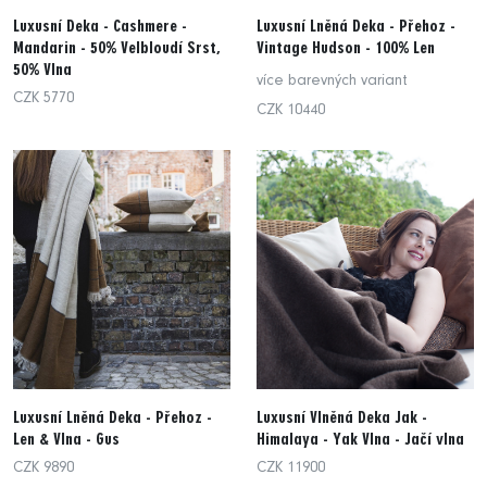
Luxusní Deka - Cashmere -
Luxusní Lněná Deka - Přehoz -
Mandarin - 50% Velbloudí Srst,
Vintage Hudson - 100% Len
50% Vlna
více barevných variant
CZK 5770
CZK 10440
Luxusní Lněná Deka - Přehoz -
Luxusní Vlněná Deka Jak -
Len & Vlna - Gus
Himalaya - Yak Vlna - Jačí vlna
CZK 9890
CZK 11900